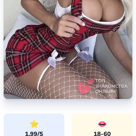
⭐
👄
1.99/5
18-60