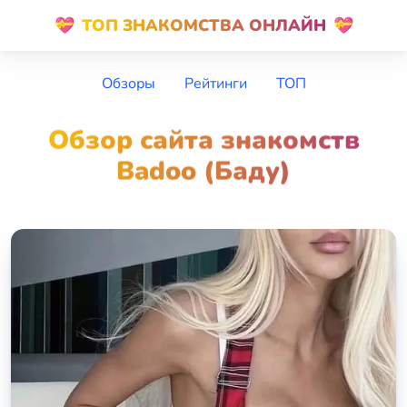
💝
ТОП ЗНАКОМСТВА ОНЛАЙН
💝
Обзоры
Рейтинги
ТОП
Обзор сайта знакомств
Badoo (Баду)